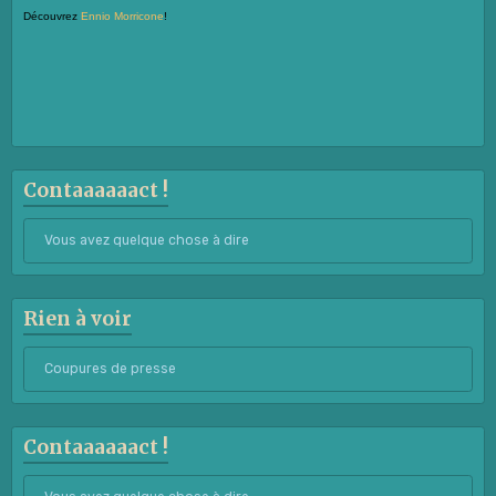
Découvrez
Ennio Morricone
!
Contaaaaaact !
Vous avez quelque chose à dire
Rien à voir
Coupures de presse
Contaaaaaact !