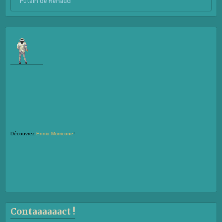
Putain de Renaud
Découvrez
Ennio Morricone
!
Contaaaaaact !