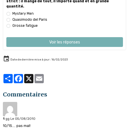
strict : il mange de tout, n'importe quand et en grande
quantité.
Mystery Men
Quasimodo del Paris
Grosse fatigue
Voir les réponses
Date de dernière mise à jour : 16/02/2023
Partager
Facebook
X
Email
Commentaires
1
gg
Le 05/08/2010
10/15.... pas mal!