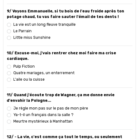
9/ Voyons Emmanuelle, si tu bois de l'eau froide après ton
potage chaud, tu vas faire sauter l'émail de tes dents !
La vie est un long fleuve tranquille
Le Parrain
Little miss Sunshine
10/ Excuse-moi, j'vais rentrer chez moi faire ma crise
cardiaque.
Pulp Fiction
Quatre mariages, un enterrement
L'aile ou la cuisse
11/ Quand j'écoute trop de Wagner, ça me donne envie
d'envahir la Pologne...
Je règle mon pas sur le pas de mon père
Ya-t-il un français dans la salle ?
Meurtre mystérieux à Manhattan
12/ - La vie, c'est comme ça tout le temps, ou seulement