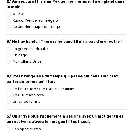
2/ Au secours ! Il y a un Pek qui me menace, il a un gland dans
la main !
Willow
Kusco, l'empereur mégalo
Le dernier chaperon rouge
3/ No hay banda ! There is no band ! Il n'y a pas d'orchestre !
La grande vadrouille
Chicago
Mulholland Drive
4/ C'est l'angoisse du temps qui passe qui nous fait tant
parler du temps qu'il fait.
Le fabuleux destin d'Amélie Poulain
The Truman Show
Un air de famille
5/ On arrive plus facilement à ses fins avec un mot gentil et
un revolver qu'avec le mot gentil tout seul.
Les spécialistes