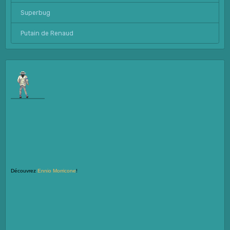
Superbug
Putain de Renaud
Découvrez
Ennio Morricone
!