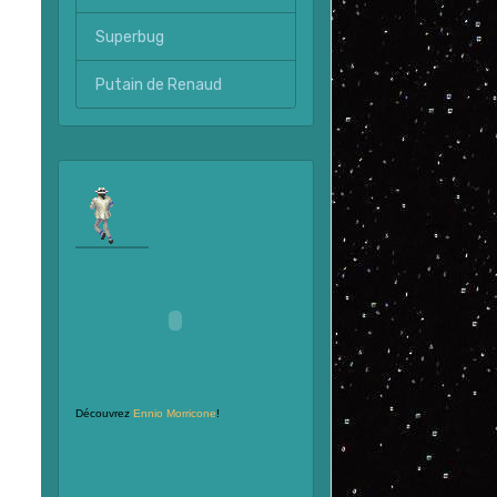
Superbug
Putain de Renaud
Découvrez
Ennio Morricone
!